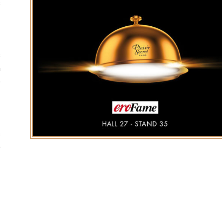
s
r
s
n
e
t
s
e