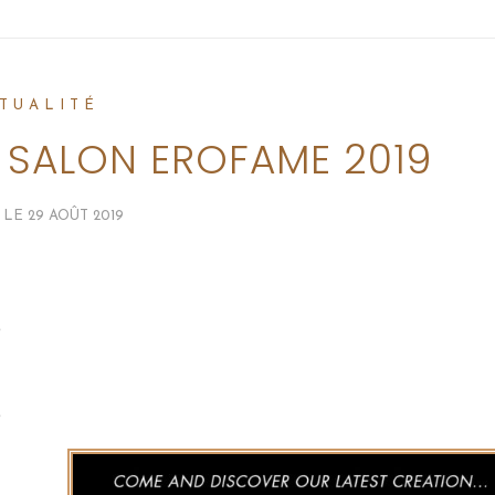
TUALITÉ
U SALON EROFAME 2019
 LE
29 AOÛT 2019
e
e