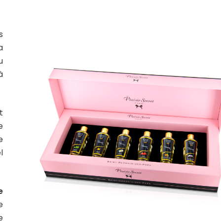
s
a
u
à
t
e
e
l
e
e
e